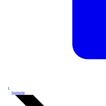
Startseite